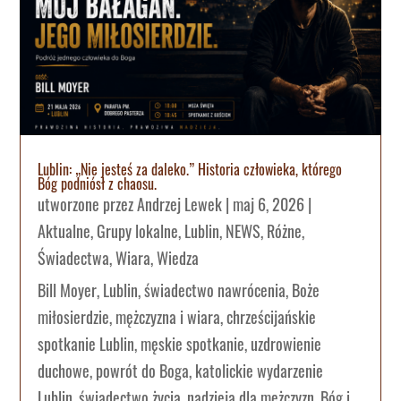
Lublin: „Nie jesteś za daleko.” Historia człowieka, którego
Bóg podniósł z chaosu.
utworzone przez
Andrzej Lewek
|
maj 6, 2026
|
Aktualne
,
Grupy lokalne
,
Lublin
,
NEWS
,
Różne
,
Świadectwa
,
Wiara
,
Wiedza
Bill Moyer, Lublin, świadectwo nawrócenia, Boże
miłosierdzie, mężczyzna i wiara, chrześcijańskie
spotkanie Lublin, męskie spotkanie, uzdrowienie
duchowe, powrót do Boga, katolickie wydarzenie
Lublin, świadectwo życia, nadzieja dla mężczyzn, Bóg i