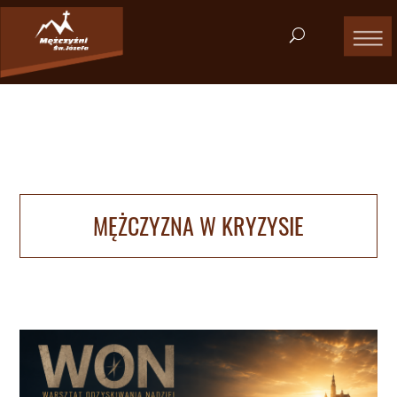
MĘŻCZYZNA W KRYZYSIE