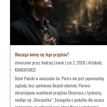
Dlaczego boimy się Jego przyjścia?
utworzone przez
Andrzej Lewek
|
cze 2, 2026
|
Artykuły
,
KOMENTARZE
Dzień Pański w nauczaniu św. Piotra nie jest zapowiedzią
zagłady, lecz spełnienia Bożych obietnic. Pierwsi
chrześcijanie oczekiwali przyjścia Chrystusa z tęsknotą,
modląc się „Maranatha”. Ewangelia o podatku dla cezara