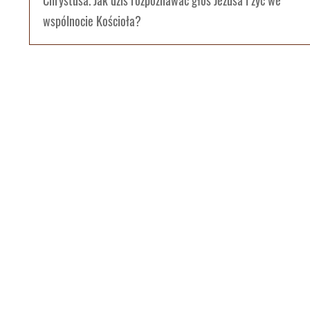
Chrystusa. Jak dziś rozpoznawać głos Jezusa i żyć we
wspólnocie Kościoła?