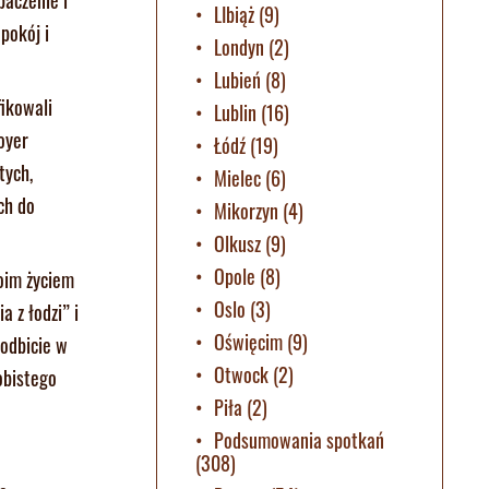
LIbiąż
(9)
pokój i
Londyn
(2)
Lubień
(8)
fikowali
Lublin
(16)
oyer
Łódź
(19)
tych,
Mielec
(6)
ch do
Mikorzyn
(4)
Olkusz
(9)
Opole
(8)
oim życiem
Oslo
(3)
 z łodzi” i
Oświęcim
(9)
 odbicie w
Otwock
(2)
obistego
Piła
(2)
Podsumowania spotkań
(308)