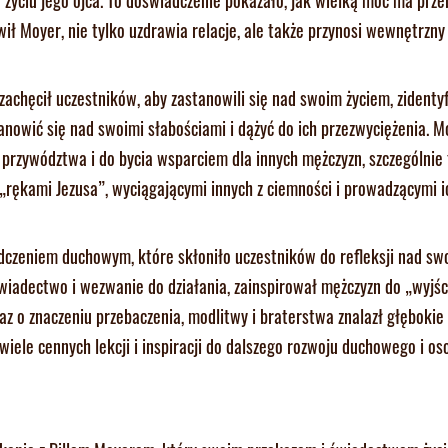
wił Moyer, nie tylko uzdrawia relacje, ale także przynosi wewnętrzny 
zachęcił uczestników, aby zastanowili się nad swoim życiem, zidenty
anowić się nad swoimi słabościami i dążyć do ich przezwyciężenia. M
rzywództwa i do bycia wsparciem dla innych mężczyzn, szczególnie 
 „rękami Jezusa”, wyciągającymi innych z ciemności i prowadzącymi i
czeniem duchowym, które skłoniło uczestników do refleksji nad sw
adectwo i wezwanie do działania, zainspirował mężczyzn do „wyjścia
z o znaczeniu przebaczenia, modlitwy i braterstwa znalazł głębokie
iele cennych lekcji i inspiracji do dalszego rozwoju duchowego i os