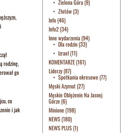
Zielona Góra
(9)
Złotów
(3)
mężczyzn,
Info
(46)
i
Info2
(34)
Inne wydarzenia
(94)
Dla rodzin
(33)
Izrael
(11)
czął
KOMENTARZE
(161)
ą rodzinę,
Liderzy
(87)
ierował go
Spotkania okresowe
(77)
Męski Azymut
(27)
Męskie Oblężenie Na Jasnej
jcu, co
Górze
(6)
zenie i jak
Minione
(198)
NEWS
(180)
NEWS PLUS
(1)