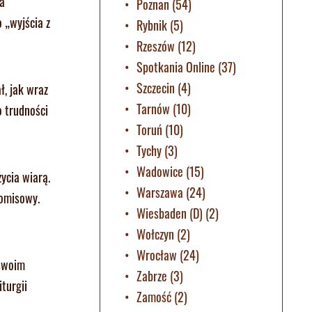
ia
Poznan
(54)
 „wyjścia z
Rybnik
(5)
Rzeszów
(12)
Spotkania Online
(37)
Szczecin
(4)
ł, jak wraz
Tarnów
(10)
o trudności
Toruń
(10)
Tychy
(3)
Wadowice
(15)
życia wiarą.
Warszawa
(24)
romisowy.
Wiesbaden (D)
(2)
Wołczyn
(2)
Wrocław
(24)
 swoim
Zabrze
(3)
turgii
Zamość
(2)