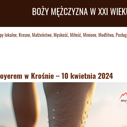
BOŻY MĘŻCZYZNA W XXI WIEK
py lokalne
,
Krosno
,
Małżeństwo
,
Męskość
,
Miłość
,
Minione
,
Modlitwa
,
Posług
 Moyerem w Krośnie – 10 kwietnia 2024