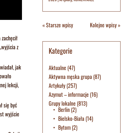
« Starsze wpisy
Kolejne wpisy »
 zachęcił
wyjścia z
Kategorie
wiadał, jak
Aktualne
(47)
zowało
Aktywna męska grupa
(87)
ej lekcji,
Artykuły
(257)
Azymut – informacje
(16)
Grupy lokalne
(813)
ł się być
Berlin
(2)
st wyjście
Bielsko-Biała
(14)
Bytom
(2)