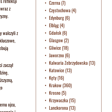
 refleksji
Czerna
(7)
 wraz z
Częstochowa
(4)
yzny.
Edynburg
(6)
Elbląg
(4)
Gdańsk
(6)
 walczyli z
Glasgow
(2)
 kluczowe,
Gliwice
(18)
ebują
Jaworzno
(6)
Kalwaria Zebrzydowska
(13)
ci zaczął
Katowice
(13)
dzinę,
Kęty
(16)
żczyzną,
Krakow
(360)
go
Krosno
(5)
Krzywaczka
(15)
jemu ojcu,
Lanckorona
(13)
baczenie i