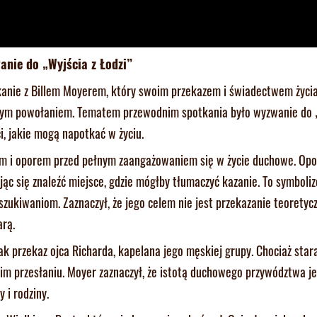
nie do „Wyjścia z Łodzi”
kanie z Billem Moyerem, który swoim przekazem i świadectwem życia
owym powołaniem. Tematem przewodnim spotkania było wyzwanie do „
, jakie mogą napotkać w życiu.
em i oporem przed pełnym zaangażowaniem się w życie duchowe. Opo
jąc się znaleźć miejsce, gdzie mógłby tłumaczyć kazanie. To symboli
ukiwaniom. Zaznaczył, że jego celem nie jest przekazanie teoretyczn
arą.
k przekaz ojca Richarda, kapelana jego męskiej grupy. Chociaż stara
oim przesłaniu. Moyer zaznaczył, że istotą duchowego przywództwa je
 i rodziny.