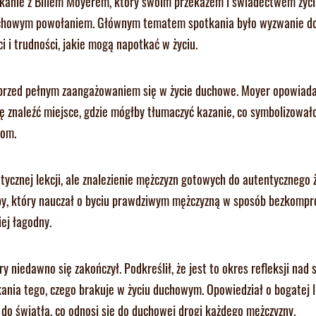
tkanie z Billem Moyerem, który swoim przekazem i świadectwem życ
duchowym powołaniem. Głównym tematem spotkania było wyzwanie do
i i trudności, jakie mogą napotkać w życiu.
m przed pełnym zaangażowaniem się w życie duchowe. Moyer opowiada
ię znaleźć miejsce, gdzie mógłby tłumaczyć kazanie, co symbolizował
iom.
etycznej lekcji, ale znalezienie mężczyzn gotowych do autentycznego 
rupy, który nauczał o byciu prawdziwym mężczyzną w sposób bezkomp
iej łagodny.
 niedawno się zakończył. Podkreślił, że jest to okres refleksji nad
kania tego, czego brakuje w życiu duchowym. Opowiedział o bogatej li
 do światła, co odnosi się do duchowej drogi każdego mężczyzny.