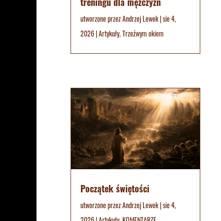
treningu dla mężczyzn
utworzone przez
Andrzej Lewek
|
sie 4,
2026
|
Artykuły
,
Trzeźwym okiem
Początek świętości
utworzone przez
Andrzej Lewek
|
sie 4,
2026
|
Artykuły
,
KOMENTARZE