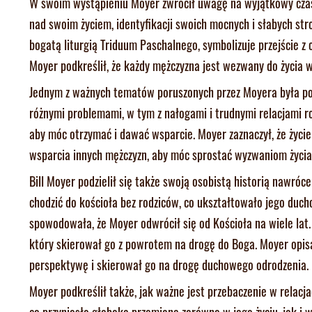
W swoim wystąpieniu Moyer zwrócił uwagę na wyjątkowy czas W
nad swoim życiem, identyfikacji swoich mocnych i słabych str
bogatą liturgią Triduum Paschalnego, symbolizuje przejście z
Moyer podkreślił, że każdy mężczyzna jest wezwany do życia 
Jednym z ważnych tematów poruszonych przez Moyera była pot
różnymi problemami, w tym z nałogami i trudnymi relacjami rod
aby móc otrzymać i dawać wsparcie. Moyer zaznaczył, że życie 
wsparcia innych mężczyzn, aby móc sprostać wyzwaniom życia
Bill Moyer podzielił się także swoją osobistą historią nawróce
chodzić do kościoła bez rodziców, co ukształtowało jego ducho
spowodowała, że Moyer odwrócił się od Kościoła na wiele lat
który skierował go z powrotem na drogę do Boga. Moyer opisa
perspektywę i skierował go na drogę duchowego odrodzenia.
Moyer podkreślił także, jak ważne jest przebaczenie w relacja
co przyniosło głęboką przemianę zarówno w jego życiu, jak i w