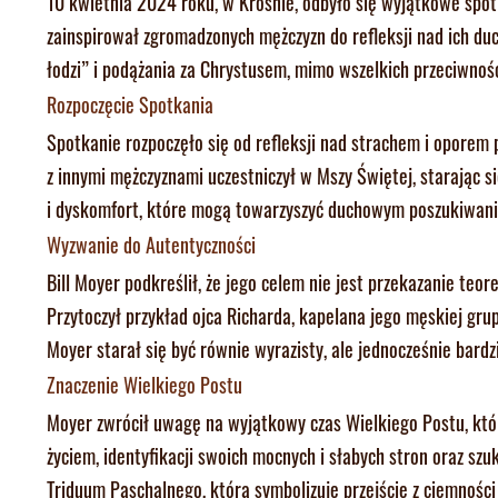
10 kwietnia 2024 roku, w Krośnie, odbyło się wyjątkowe spo
zainspirował zgromadzonych mężczyzn do refleksji nad ich 
łodzi” i podążania za Chrystusem, mimo wszelkich przeciwnośc
Rozpoczęcie Spotkania
Spotkanie rozpoczęło się od refleksji nad strachem i opore
z innymi mężczyznami uczestniczył w Mszy Świętej, starając s
i dyskomfort, które mogą towarzyszyć duchowym poszukiwan
Wyzwanie do Autentyczności
Bill Moyer podkreślił, że jego celem nie jest przekazanie teor
Przytoczył przykład ojca Richarda, kapelana jego męskiej g
Moyer starał się być równie wyrazisty, ale jednocześnie bardz
Znaczenie Wielkiego Postu
Moyer zwrócił uwagę na wyjątkowy czas Wielkiego Postu, który
życiem, identyfikacji swoich mocnych i słabych stron oraz szu
Triduum Paschalnego, która symbolizuje przejście z ciemności