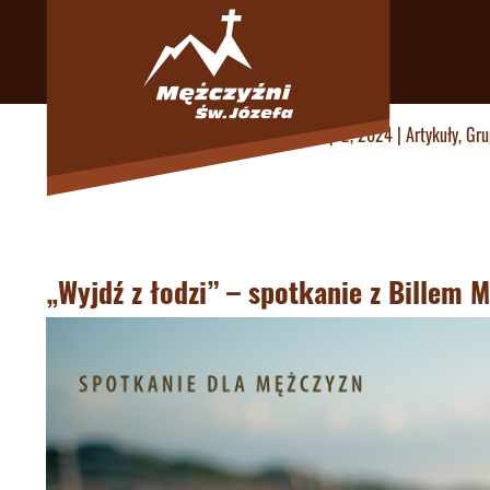
utworzone przez
Andrzej Lewek
|
lip 2, 2024
|
Artykuły
,
Gru
„Wyjdź z łodzi” – spotkanie z Billem