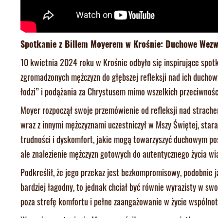
Spotkanie z Billem Moyerem w Krośnie: Duchowe Wezwa
10 kwietnia 2024 roku w Krośnie odbyło się inspirujące spot
zgromadzonych mężczyzn do głębszej refleksji nad ich duch
łodzi” i podążania za Chrystusem mimo wszelkich przeciwności
Moyer rozpoczął swoje przemówienie od refleksji nad strach
wraz z innymi mężczyznami uczestniczył w Mszy Świętej, stara
trudności i dyskomfort, jakie mogą towarzyszyć duchowym posz
ale znalezienie mężczyzn gotowych do autentycznego życia wi
Podkreślił, że jego przekaz jest bezkompromisowy, podobnie ja
bardziej łagodny, to jednak chciał być równie wyrazisty w sw
poza strefę komfortu i pełne zaangażowanie w życie wspólnoty