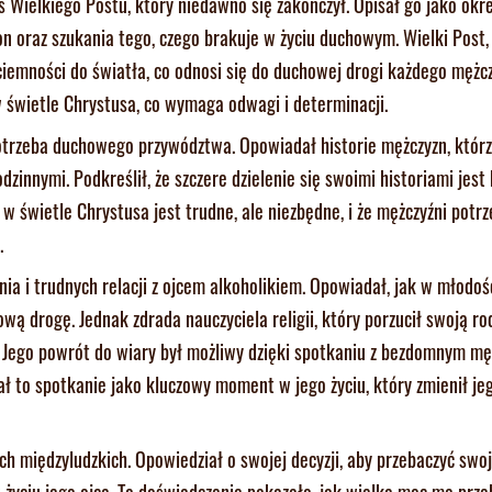
ielkiego Postu, który niedawno się zakończył. Opisał go jako okres
on oraz szukania tego, czego brakuje w życiu duchowym. Wielki Post,
 ciemności do światła, co odnosi się do duchowej drogi każdego mężcz
w świetle Chrystusa, co wymaga odwagi i determinacji.
rzeba duchowego przywództwa. Opowiadał historie mężczyzn, którzy
zinnymi. Podkreślił, że szczere dzielenie się swoimi historiami jest
w świetle Chrystusa jest trudne, ale niezbędne, i że mężczyźni potrz
.
nia i trudnych relacji z ojcem alkoholikiem. Opowiadał, jak w młodoś
wą drogę. Jednak zdrada nauczyciela religii, który porzucił swoją ro
. Jego powrót do wiary był możliwy dzięki spotkaniu z bezdomnym mę
ł to spotkanie jako kluczowy moment w jego życiu, który zmienił je
ch międzyludzkich. Opowiedział o swojej decyzji, aby przebaczyć swo
 życiu jego ojca. To doświadczenie pokazało, jak wielką moc ma prze