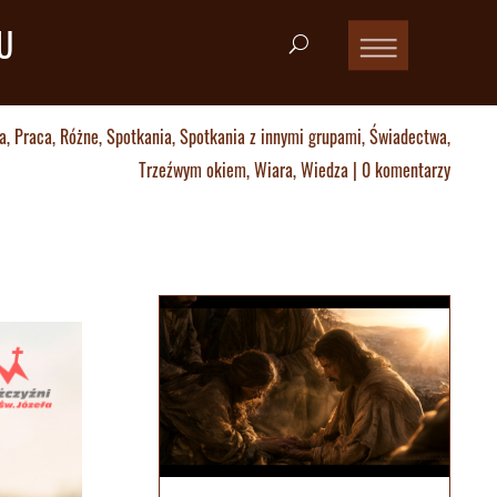
U
a
,
Praca
,
Różne
,
Spotkania
,
Spotkania z innymi grupami
,
Świadectwa
,
Trzeźwym okiem
,
Wiara
,
Wiedza
|
0 komentarzy