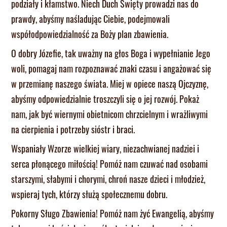
podziały i kłamstwo. Niech Duch Święty prowadzi nas do
prawdy, abyśmy naśladując Ciebie, podejmowali
współodpowiedzialność za Boży plan zbawienia.
O dobry Józefie, tak uważny na głos Boga i wypełnianie Jego
woli, pomagaj nam rozpoznawać znaki czasu i angażować się
w przemianę naszego świata. Miej w opiece naszą Ojczyznę,
abyśmy odpowiedzialnie troszczyli się o jej rozwój. Pokaż
nam, jak być wiernymi obietnicom chrzcielnym i wrażliwymi
na cierpienia i potrzeby sióstr i braci.
Wspaniały Wzorze wielkiej wiary, niezachwianej nadziei i
serca płonącego miłością! Pomóż nam czuwać nad osobami
starszymi, słabymi i chorymi, chroń nasze dzieci i młodzież,
wspieraj tych, którzy służą społecznemu dobru.
Pokorny Sługo Zbawienia! Pomóż nam żyć Ewangelią, abyśmy