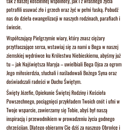
tak z naszej kościelnej wspólnoty, jak i z własnego życia
potrafili usuwać zło i grzech oraz żyć w pełni łaską. Pobudź
nas do dzieła ewangelizacji w naszych rodzinach, parafiach i
świecie.
Współczujący Pielgrzymie wiary, który znasz ciężary
przytłaczające serca, wstawiaj się za nami u Boga w naszej
ziemskiej wędrówce ku Królestwu Niebieskiemu, abyśmy już
tu – jak Najświętsza Maryja – uwielbiali Boga Ojca za ogrom
Jego miłosierdzia, słuchali i naśladowali Bożego Syna oraz
doświadczali radości w Duchu Świętym.
Święty Józefie, Opiekunie Świętej Rodziny i Kościoła
Powszechnego, pociągnięci przykładem Twoich cnót i ufni w
Twoje wsparcie, zawierzamy się Tobie, abyś był naszą
inspiracją i przewodnikiem w prowadzeniu życia godnego
chrześcijan. Dlatego obieramy Cię dziś za naszego Obrońcę i