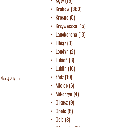
Kęty
(16)
Krakow
(360)
Krosno
(5)
Krzywaczka
(15)
Lanckorona
(13)
LIbiąż
(9)
Londyn
(2)
Lubień
(8)
Lublin
(16)
Łódź
(19)
Następny
→
Mielec
(6)
Mikorzyn
(4)
Olkusz
(9)
Opole
(8)
Oslo
(3)