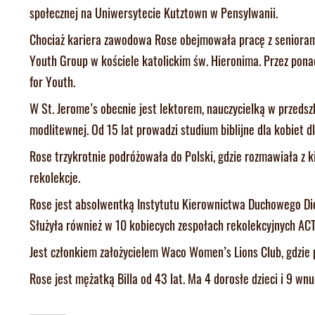
społecznej na Uniwersytecie Kutztown w Pensylwanii.
Chociaż kariera zawodowa Rose obejmowała pracę z seniorami
Youth Group w kościele katolickim św. Hieronima. Przez pon
for Youth.
W St. Jerome’s obecnie jest lektorem, nauczycielką w przedsz
modlitewnej. Od 15 lat prowadzi studium biblijne dla kobiet dl
Rose trzykrotnie podróżowała do Polski, gdzie rozmawiała z 
rekolekcje.
Rose jest absolwentką Instytutu Kierownictwa Duchowego Die
Służyła również w 10 kobiecych zespołach rekolekcyjnych ACT
Jest członkiem założycielem Waco Women’s Lions Club, gdzie pe
Rose jest mężatką Billa od 43 lat. Ma 4 dorosłe dzieci i 9 wnu