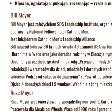
Klęcząc, ugniatając, pukając, rozeznając – rzecz o m
Bill Moyer
Bill Moyer jest założycielem SOS Leadership Institute, organi
operacyjny National Fellowship of Catholic Men.
Jest inicjatorem Catholic Men’s Leadership Alliance
Bill nauczał liderów 36 krajach świata 49 stanach USA na te
Hieronima w Waco oraz jako doradca rodzinny w Diecezjalnym
Doceniony przez diecezję Austin nagrodą „Przyjaciel młodych
rekolekcji i warsztatów dla dzieci, młodzieży i dorosłych wsp
sukcesu: Podróż od sukcesu do znaczenia” i „Powrót do sukce
Ojciec 4 dorosłych dzieci i 9 wnuków. Wspólnie z żoną mieszk
Rose Moyer
Rose Moyer jest emerytowaną specjalistką non-profit. Karie
Pracowała dla Meals on Wheels Waco od 1990 roku i przechodz