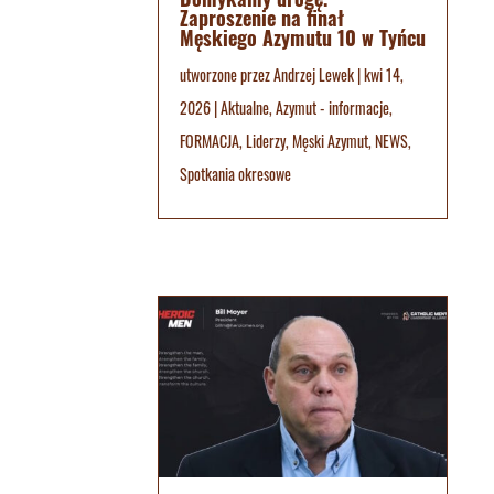
Zaproszenie na finał
Męskiego Azymutu 10 w Tyńcu
utworzone przez
Andrzej Lewek
|
kwi 14,
2026
|
Aktualne
,
Azymut - informacje
,
FORMACJA
,
Liderzy
,
Męski Azymut
,
NEWS
,
Spotkania okresowe