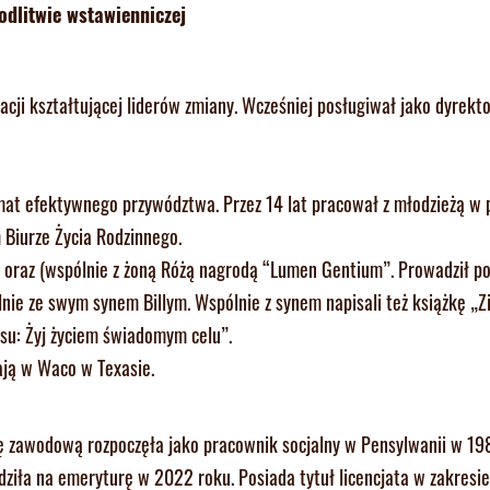
odlitwie wstawienniczej
zacji kształtującej liderów zmiany. Wcześniej posługiwał jako dyrekt
mat efektywnego przywództwa. Przez 14 lat pracował z młodzieżą w p
 Biurze Życia Rodzinnego.
” oraz (wspólnie z żoną Różą nagrodą “Lumen Gentium”. Prowadził p
ólnie ze swym synem Billym. Wspólnie z synem napisali też książkę „Z
su: Żyj życiem świadomym celu”.
ają w Waco w Texasie.
rę zawodową rozpoczęła jako pracownik socjalny w Pensylwanii w 19
iła na emeryturę w 2022 roku. Posiada tytuł licencjata w zakresie