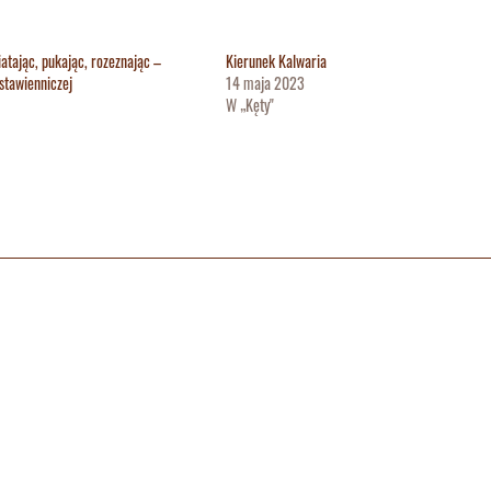
iatając, pukając, rozeznając –
Kierunek Kalwaria
stawienniczej
14 maja 2023
W „Kęty"