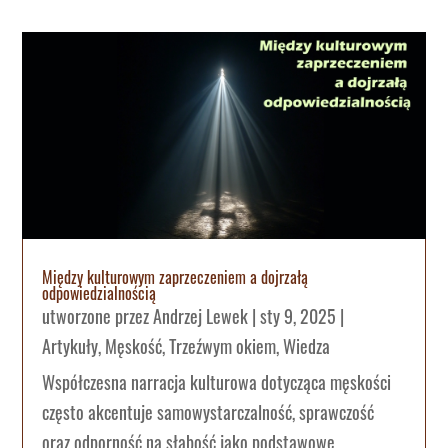
Między kulturowym zaprzeczeniem a dojrzałą
odpowiedzialnością
utworzone przez
Andrzej Lewek
|
sty 9, 2025
|
Artykuły
,
Męskość
,
Trzeźwym okiem
,
Wiedza
Współczesna narracja kulturowa dotycząca męskości
często akcentuje samowystarczalność, sprawczość
oraz odporność na słabość jako podstawowe