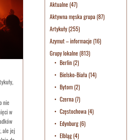
Aktualne
(47)
Aktywna męska grupa
(87)
Artykuły
(255)
Azymut – informacje
(16)
Grupy lokalne
(813)
Berlin
(2)
Bielsko-Biała
(14)
tykuły
,
Bytom
(2)
Czerna
(7)
o nie
Częstochowa
(4)
ięci w
iadków
Edynburg
(6)
 ale jej
Elbląg
(4)