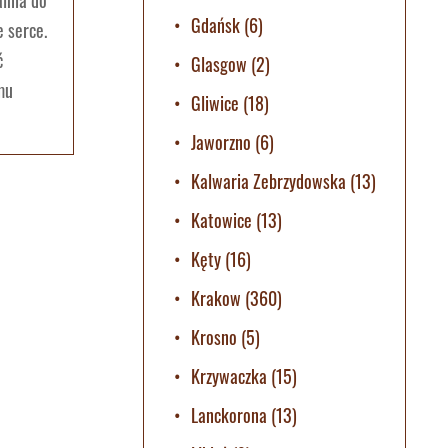
alnia do
Gdańsk
(6)
e serce.
ć
Glasgow
(2)
emu
Gliwice
(18)
Jaworzno
(6)
Kalwaria Zebrzydowska
(13)
Katowice
(13)
Kęty
(16)
Krakow
(360)
Krosno
(5)
Krzywaczka
(15)
Lanckorona
(13)