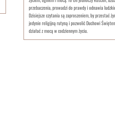
życiem, ogniem i mocą. To On jednoczy Kościół, uzd
przebaczenia, prowadzi do prawdy i odnawia ludzki
Dzisiejsze czytania są zaproszeniem, by przestać ży
jedynie religijną rutyną i pozwolić Duchowi Święt
działać z mocą w codziennym życiu.