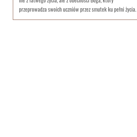
nie z łatwego życia, ale z obecności Boga, który
przeprowadza swoich uczniów przez smutek ku pełni życia.