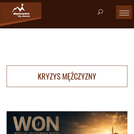
KRYZYS MĘŻCZYZNY