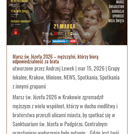
Marsz św. Józefa 2026 – mężczyźni, którzy biorą
odpowiedzialność za brata
utworzone przez
Andrzej Lewek
|
mar 15, 2026
|
Grupy
lokalne
,
Krakow
,
Minione
,
NEWS
,
Spotkania
,
Spotkania
z innymi grupami
Marsz św. Józefa 2026 w Krakowie zgromadził
mężczyzn z wielu wspólnot, którzy w duchu modlitwy i
braterstwa przeszli ulicami miasta, by spotkać się w
Sanktuarium św. Józefa w Podgórzu. Centralnym
przesłaniem wydarzenia było pytanie: „Gdzie jest twój