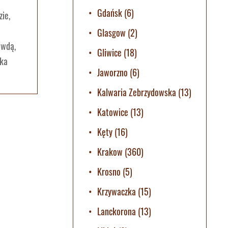
Gdańsk
(6)
ie,
Glasgow
(2)
awdą,
Gliwice
(18)
ska
Jaworzno
(6)
Kalwaria Zebrzydowska
(13)
Katowice
(13)
Kęty
(16)
Krakow
(360)
Krosno
(5)
Krzywaczka
(15)
Lanckorona
(13)