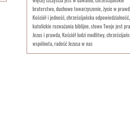
więcej szczęścia jest w dawaniu, chrześcijańskie
braterstwo, duchowe towarzyszenie, życie w prawdz
Kościół i jedność, chrześcijańska odpowiedzialność,
katolickie rozważania biblijne, słowo Twoje jest pr
Jezus i prawda, Kościół ludzi modlitwy, chrześcijań
wspólnota, radość Jezusa w nas