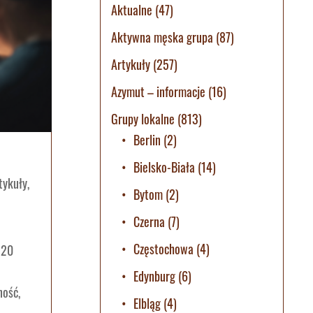
Aktualne
(47)
Aktywna męska grupa
(87)
Artykuły
(257)
Azymut – informacje
(16)
Grupy lokalne
(813)
Berlin
(2)
Bielsko-Biała
(14)
tykuły
,
Bytom
(2)
Czerna
(7)
Częstochowa
(4)
 20
Edynburg
(6)
ność,
Elbląg
(4)