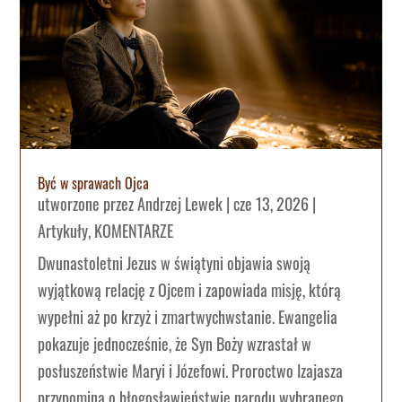
Być w sprawach Ojca
utworzone przez
Andrzej Lewek
|
cze 13, 2026
|
Artykuły
,
KOMENTARZE
Dwunastoletni Jezus w świątyni objawia swoją
wyjątkową relację z Ojcem i zapowiada misję, którą
wypełni aż po krzyż i zmartwychwstanie. Ewangelia
pokazuje jednocześnie, że Syn Boży wzrastał w
posłuszeństwie Maryi i Józefowi. Proroctwo Izajasza
przypomina o błogosławieństwie narodu wybranego