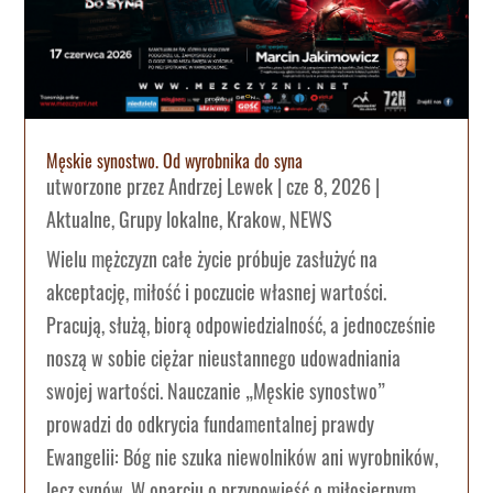
Męskie synostwo. Od wyrobnika do syna
utworzone przez
Andrzej Lewek
|
cze 8, 2026
|
Aktualne
,
Grupy lokalne
,
Krakow
,
NEWS
Wielu mężczyzn całe życie próbuje zasłużyć na
akceptację, miłość i poczucie własnej wartości.
Pracują, służą, biorą odpowiedzialność, a jednocześnie
noszą w sobie ciężar nieustannego udowadniania
swojej wartości. Nauczanie „Męskie synostwo”
prowadzi do odkrycia fundamentalnej prawdy
Ewangelii: Bóg nie szuka niewolników ani wyrobników,
lecz synów. W oparciu o przypowieść o miłosiernym