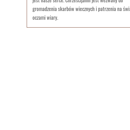
jest nasze serce. Chrześcijanin jest wezwany do
gromadzenia skarbów wiecznych i patrzenia na świ
oczami wiary.