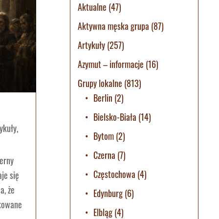
Aktualne
(47)
Aktywna męska grupa
(87)
Artykuły
(257)
Azymut – informacje
(16)
Grupy lokalne
(813)
Berlin
(2)
Bielsko-Biała
(14)
ykuły
,
Bytom
(2)
Czerna
(7)
ierny
Częstochowa
(4)
je się
a, że
Edynburg
(6)
okowane
Elbląg
(4)