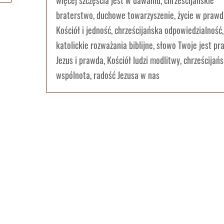
więcej szczęścia jest w dawaniu, chrześcijańskie
braterstwo, duchowe towarzyszenie, życie w prawdz
Kościół i jedność, chrześcijańska odpowiedzialność,
katolickie rozważania biblijne, słowo Twoje jest pr
Jezus i prawda, Kościół ludzi modlitwy, chrześcijań
wspólnota, radość Jezusa w nas