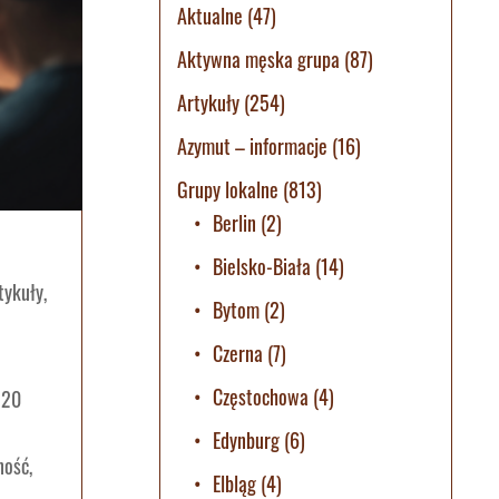
Aktualne
(47)
Aktywna męska grupa
(87)
Artykuły
(254)
Azymut – informacje
(16)
Grupy lokalne
(813)
Berlin
(2)
Bielsko-Biała
(14)
tykuły
,
Bytom
(2)
Czerna
(7)
Częstochowa
(4)
 20
Edynburg
(6)
ność,
Elbląg
(4)