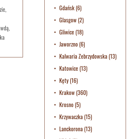
Gdańsk
(6)
ie,
Glasgow
(2)
awdą,
Gliwice
(18)
ska
Jaworzno
(6)
Kalwaria Zebrzydowska
(13)
Katowice
(13)
Kęty
(16)
Krakow
(360)
Krosno
(5)
Krzywaczka
(15)
Lanckorona
(13)