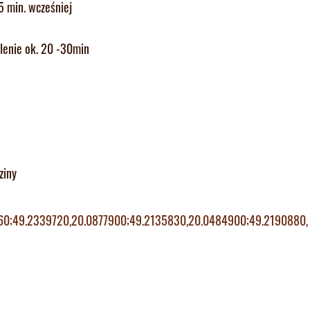
5 min. wcześniej
enie ok. 20 -30min
ziny
60;
49.2339720,20.0877900;49.
2135830,20.0484900;49.2190880,