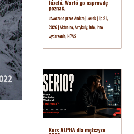
Józefa. Warto go naprawdę
poznać.
utworzone przez
Andrzej Lewek
|
lip 21,
2026
|
Aktualne
,
Artykuły
,
Info
,
Inne
wydarzenia
,
NEWS
Kurs ALPHA dla mężczyzn