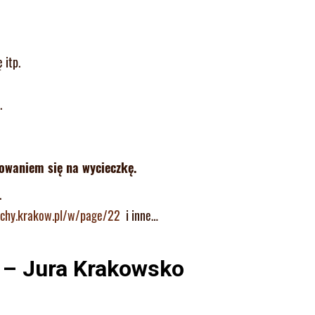
 itp.
.
owaniem się na wycieczkę.
.
chy.krakow.pl/
w/page/22
i inne…