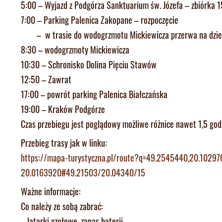
5:00 – Wyjazd z Podgórza Sanktuarium św. Józefa – zbiórka 1
7:00 – Parking Palenica Zakopane – rozpoczęcie
– w trasie do wodogrzmotu Mickiewicza przerwa na dziel
8:30 – wodogrzmoty Mickiewicza
10:30 – Schronisko Dolina Pięciu Stawów
12:50 –
Zawrat
17:00 – powrót parking Palenica Białczańska
19:00 – Kraków Podgórze
Czas przebiegu jest poglądowy możliwe różnice nawet 1,5 god
Przebieg trasy jak w linku:
https://mapa-turystyczna.pl/
route?q=49.2545440,20.10297
20.0163920#49.21503/20.04340/
15
Ważne informacje:
Co należy ze sobą zabrać:
– latarki czołowe, zapas baterii