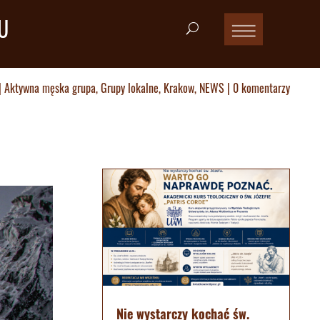
U
|
Aktywna męska grupa
,
Grupy lokalne
,
Krakow
,
NEWS
|
0 komentarzy
Nie wystarczy kochać św.