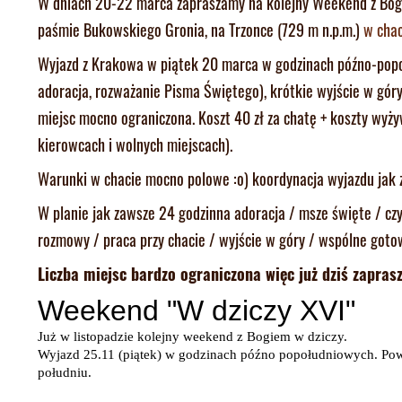
W dniach 20-22 marca zapraszamy na kolejny Weekend z Bogie
paśmie Bukowskiego Gronia, na Trzonce (729 m n.p.m.)
w chac
Wyjazd z Krakowa w piątek 20 marca w godzinach późno-popo
adoracja, rozważanie Pisma Świętego), krótkie wyjście w góry
miejsc mocno ograniczona. Koszt 40 zł za chatę + koszty wyż
kierowcach i wolnych miejscach).
Warunki w chacie mocno polowe :o) koordynacja wyjazdu ja
W planie jak zawsze 24 godzinna adoracja / msze święte / c
rozmowy / praca przy chacie / wyjście w góry / wspólne goto
Liczba miejsc bardzo ograniczona więc już dziś zaprasz