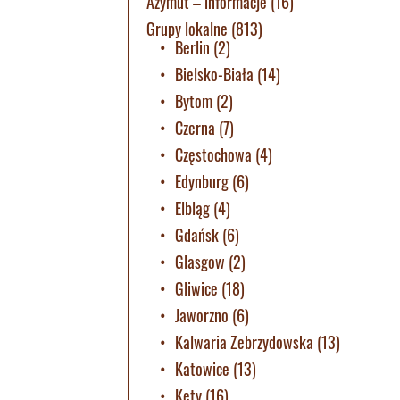
Azymut – informacje
(16)
Grupy lokalne
(813)
Berlin
(2)
Bielsko-Biała
(14)
Bytom
(2)
Czerna
(7)
Częstochowa
(4)
Edynburg
(6)
Elbląg
(4)
Gdańsk
(6)
Glasgow
(2)
Gliwice
(18)
Jaworzno
(6)
Kalwaria Zebrzydowska
(13)
Katowice
(13)
Kęty
(16)