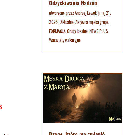
Odzyskiwania Nadziei
utworzone przez
Andrzej Lewek
|
maj 21,
2026
|
Aktualne
,
Aktywna męska grupa
,
FORMACJA
,
Grupy lokalne
,
NEWS PLUS
,
Warsztaty wakacyjne
s
Droga, która ma zmienić