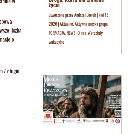
ładnie w
życie
utworzone przez
Andrzej Lewek
|
kwi 13,
dobowa
2026
|
Aktualne
,
Aktywna męska grupa
,
wsze liczba
FORMACJA
,
NEWS
,
O nas
,
Warsztaty
macje o
wakacyjne
m / długie