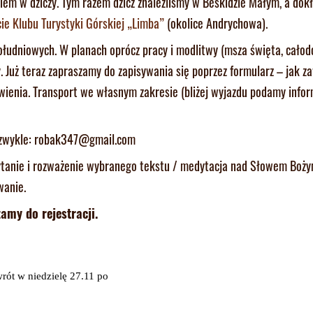
m w dziczy. Tym razem dzicz znaleźliśmy w Beskidzie Małym, a dok
ie Klubu Turystyki Górskiej „Limba”
(okolice Andrychowa).
łudniowych. W planach oprócz pracy i modlitwy (msza święta, cało
. Już teraz zapraszamy do zapisywania się poprzez formularz – jak za
ywienia. Transport we własnym zakresie (bliżej wyjazdu podamy infor
k zwykle: robak347@gmail.com
zytanie i rozważenie wybranego tekstu / medytacja nad Słowem Boży
wanie.
amy do rejestracji.