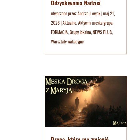
Odzyskiwania Nadziei
utworzone przez
Andrzej Lewek
|
maj 21,
2026
|
Aktualne
,
Aktywna męska grupa
,
FORMACJA
,
Grupy lokalne
,
NEWS PLUS
,
Warsztaty wakacyjne
Droga, która ma zmienić