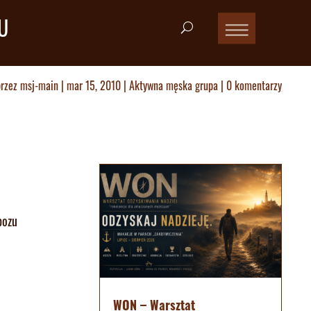
U
przez
msj-main
|
mar 15, 2010
|
Aktywna męska grupa
|
0 komentarzy
bozu
WON – Warsztat