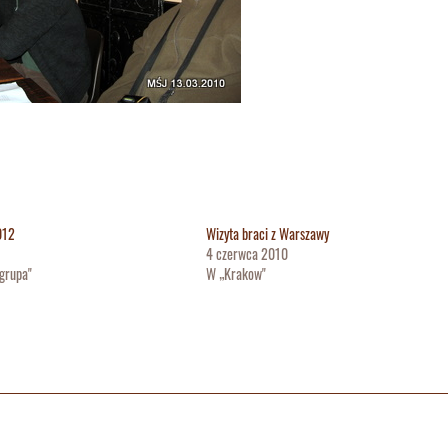
012
Wizyta braci z Warszawy
4 czerwca 2010
grupa"
W „Krakow"