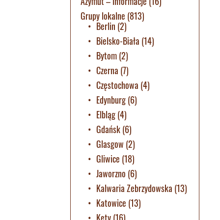
Azymut – informacje
(16)
Grupy lokalne
(813)
Berlin
(2)
Bielsko-Biała
(14)
Bytom
(2)
Czerna
(7)
Częstochowa
(4)
Edynburg
(6)
Elbląg
(4)
Gdańsk
(6)
Glasgow
(2)
Gliwice
(18)
Jaworzno
(6)
Kalwaria Zebrzydowska
(13)
Katowice
(13)
Kęty
(16)