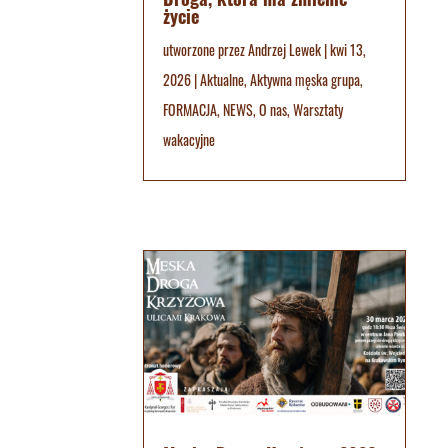
życie
utworzone przez
Andrzej Lewek
|
kwi 13,
2026
|
Aktualne
,
Aktywna męska grupa
,
FORMACJA
,
NEWS
,
O nas
,
Warsztaty
wakacyjne