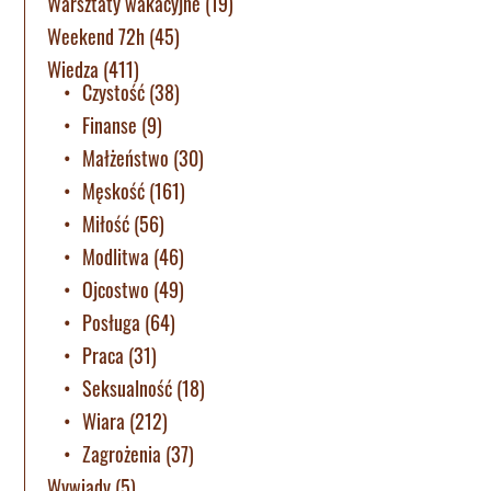
Warsztaty wakacyjne
(19)
Weekend 72h
(45)
Wiedza
(411)
Czystość
(38)
Finanse
(9)
Małżeństwo
(30)
Męskość
(161)
Miłość
(56)
Modlitwa
(46)
Ojcostwo
(49)
Posługa
(64)
Praca
(31)
Seksualność
(18)
Wiara
(212)
Zagrożenia
(37)
Wywiady
(5)