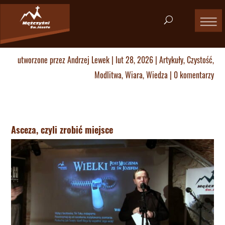
utworzone przez
Andrzej Lewek
|
lut 28, 2026
|
Artykuły
,
Czystość
,
Modlitwa
,
Wiara
,
Wiedza
|
0 komentarzy
Asceza, czyli zrobić miejsce