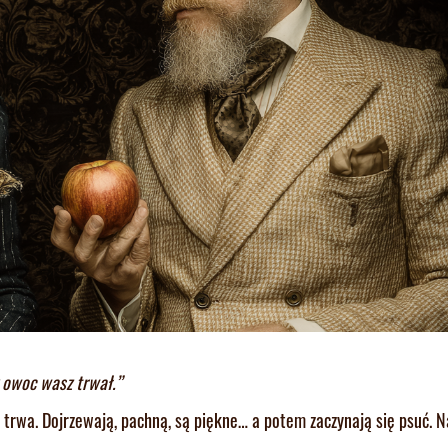
y owoc wasz trwał.”
 trwa. Dojrzewają, pachną, są piękne… a potem zaczynają się psuć. 