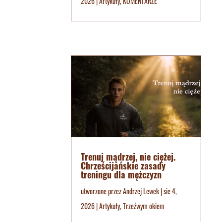
2026
|
Artykuły
,
KOMENTARZE
Trenuj mądrzej, nie ciężej.
Chrześcijańskie zasady
treningu dla mężczyzn
utworzone przez
Andrzej Lewek
|
sie 4,
2026
|
Artykuły
,
Trzeźwym okiem