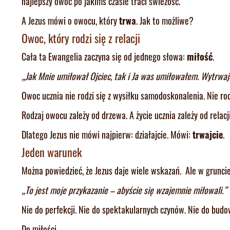
najlepszy owoc po jakimś czasie traci świeżość.
A Jezus mówi o owocu, który
trwa
. Jak to możliwe?
Owoc, który rodzi się z relacji
Cała ta Ewangelia zaczyna się od jednego słowa:
miłość
.
„Jak Mnie umiłował Ojciec, tak i Ja was umiłowałem. Wytrwajc
Owoc ucznia nie rodzi się z wysiłku samodoskonalenia. Nie rodz
Rodzaj owocu zależy od drzewa. A życie ucznia zależy od relac
Dlatego Jezus nie mówi najpierw: działajcie. Mówi:
trwajcie
.
Jeden warunek
Można powiedzieć, że Jezus daje wiele wskazań. Ale w grunci
„To jest moje przykazanie – abyście się wzajemnie miłowali.”
Nie do perfekcji. Nie do spektakularnych czynów. Nie do budow
Do miłości.