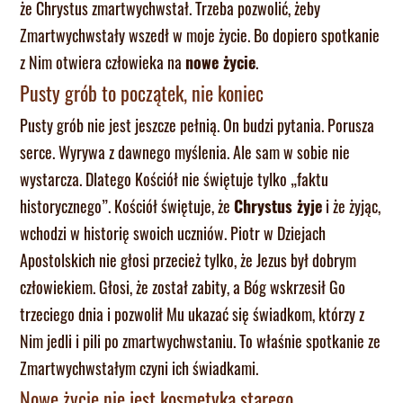
że Chrystus zmartwychwstał. Trzeba pozwolić, żeby
Zmartwychwstały wszedł w moje życie. Bo dopiero spotkanie
z Nim otwiera człowieka na
nowe życie
.
Pusty grób to początek, nie koniec
Pusty grób nie jest jeszcze pełnią. On budzi pytania. Porusza
serce. Wyrywa z dawnego myślenia. Ale sam w sobie nie
wystarcza. Dlatego Kościół nie świętuje tylko „faktu
historycznego”. Kościół świętuje, że
Chrystus żyje
i że żyjąc,
wchodzi w historię swoich uczniów. Piotr w Dziejach
Apostolskich nie głosi przecież tylko, że Jezus był dobrym
człowiekiem. Głosi, że został zabity, a Bóg wskrzesił Go
trzeciego dnia i pozwolił Mu ukazać się świadkom, którzy z
Nim jedli i pili po zmartwychwstaniu. To właśnie spotkanie ze
Zmartwychwstałym czyni ich świadkami.
Nowe życie nie jest kosmetyką starego