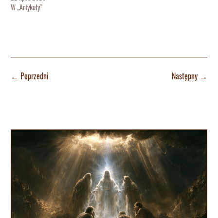
W „Artykuły"
←
Poprzedni
Następny
→