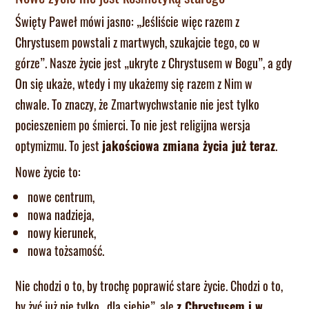
Święty Paweł mówi jasno: „Jeśliście więc razem z
Chrystusem powstali z martwych, szukajcie tego, co w
górze”. Nasze życie jest „ukryte z Chrystusem w Bogu”, a gdy
On się ukaże, wtedy i my ukażemy się razem z Nim w
chwale. To znaczy, że Zmartwychwstanie nie jest tylko
pocieszeniem po śmierci. To nie jest religijna wersja
optymizmu. To jest
jakościowa zmiana życia już teraz
.
Nowe życie to:
nowe centrum,
nowa nadzieja,
nowy kierunek,
nowa tożsamość.
Nie chodzi o to, by trochę poprawić stare życie. Chodzi o to,
by żyć już nie tylko „dla siebie”, ale
z Chrystusem i w