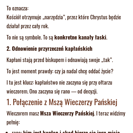
To oznacza:
Kościół otrzymuje „narzędzia”, przez które Chrystus będzie
działał przez cały rok.
To nie są symbole. To są
konkretne kanały łaski
.
2. Odnowienie przyrzeczeń kapłańskich
Kapłani stają przed biskupem i odnawiają swoje „tak”.
To jest moment prawdy: czy ja nadal chcę oddać życie?
I tu jest klucz: kapłaństwo nie zaczyna się przy ołtarzu
wieczorem. Ono zaczyna się rano — od decyzji.
1. Połączenie z Mszą Wieczerzy Pańskiej
Wieczorem masz
Msza Wieczerzy Pańskiej
. I teraz widzimy
pełnię:
rano:
kim jest kapłan i skąd bierze się jego misja