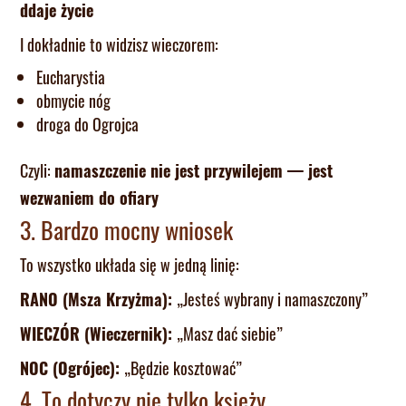
ddaje życie
I dokładnie to widzisz wieczorem:
Eucharystia
obmycie nóg
droga do Ogrojca
Czyli:
namaszczenie nie jest przywilejem — jest
wezwaniem do ofiary
3. Bardzo mocny wniosek
To wszystko układa się w jedną linię:
RANO (Msza Krzyżma):
„Jesteś wybrany i namaszczony”
WIECZÓR (Wieczernik):
„Masz dać siebie”
NOC (Ogrójec):
„Będzie kosztować”
4. To dotyczy nie tylko księży