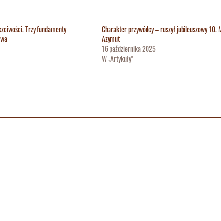
czciwości. Trzy fundamenty
Charakter przywódcy – ruszył jubileuszowy 10. 
twa
Azymut
16 października 2025
W „Artykuły"