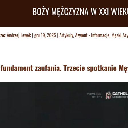
BOŻY MĘŻCZYZNA W XXI WIEK
rzez
Andrzej Lewek
|
gru 19, 2025
|
Artykuły
,
Azymut - informacje
,
Męski Az
 fundament zaufania. Trzecie spotkanie M