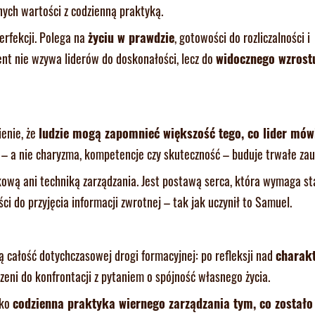
nych wartości z codzienną praktyką.
erfekcji. Polega na
życiu w prawdzie
, gotowości do rozliczalności i
nt nie wzywa liderów do doskonałości, lecz do
widocznego wzrostu
enie, że
ludzie mogą zapomnieć większość tego, co lider mówi
ć – a nie charyzma, kompetencje czy skuteczność – buduje trwałe zau
kową ani techniką zarządzania. Jest postawą serca, która wymaga st
i do przyjęcia informacji zwrotnej – tak jak uczynił to Samuel.
 całość dotychczasowej drogi formacyjnej: po refleksji nad
charak
oszeni do konfrontacji z pytaniem o spójność własnego życia.
ako
codzienna praktyka wiernego zarządzania tym, co zostało