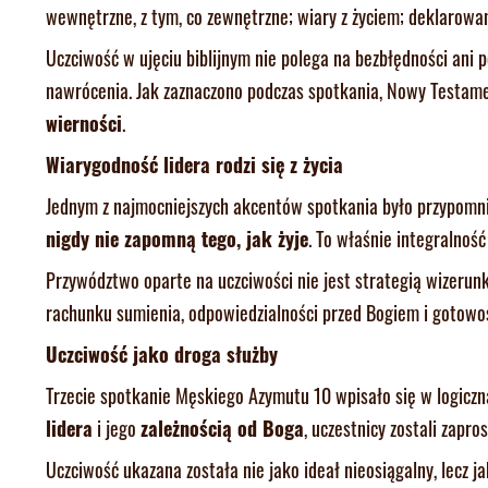
wewnętrzne, z tym, co zewnętrzne; wiary z życiem; deklarowa
Uczciwość w ujęciu biblijnym nie polega na bezbłędności ani p
nawrócenia. Jak zaznaczono podczas spotkania, Nowy Testame
wierności
.
Wiarygodność lidera rodzi się z życia
Jednym z najmocniejszych akcentów spotkania było przypomni
nigdy nie zapomną tego, jak żyje
. To właśnie integralnoś
Przywództwo oparte na uczciwości nie jest strategią wizerun
rachunku sumienia, odpowiedzialności przed Bogiem i gotowośc
Uczciwość jako droga służby
Trzecie spotkanie Męskiego Azymutu 10 wpisało się w logiczną
lidera
i jego
zależnością od Boga
, uczestnicy zostali zapr
Uczciwość ukazana została nie jako ideał nieosiągalny, lecz j