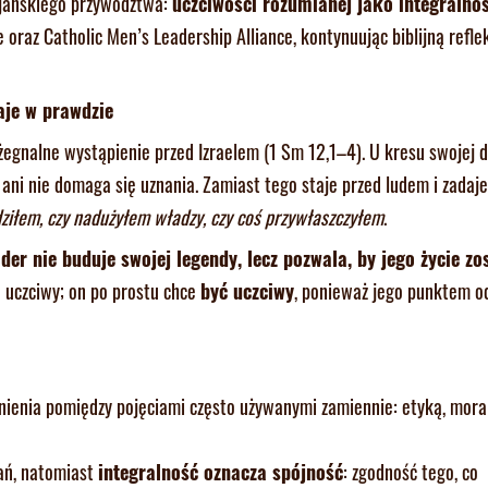
ijańskiego przywództwa:
uczciwości rozumianej jako integralnoś
 oraz Catholic Men’s Leadership Alliance, kontynuując biblijną refle
taje w prawdzie
żegnalne wystąpienie przed Izraelem (1 Sm 12,1–4). U kresu swojej d
ani nie domaga się uznania. Zamiast tego staje przed ludem i zadaje
ziłem, czy nadużyłem władzy, czy coś przywłaszczyłem
.
ider nie buduje swojej legendy, lecz pozwala, by jego życie zo
o uczciwy; on po prostu chce
być uczciwy
, ponieważ jego punktem o
nienia pomiędzy pojęciami często używanymi zamiennie: etyką, moral
ań, natomiast
integralność oznacza spójność
: zgodność tego, co