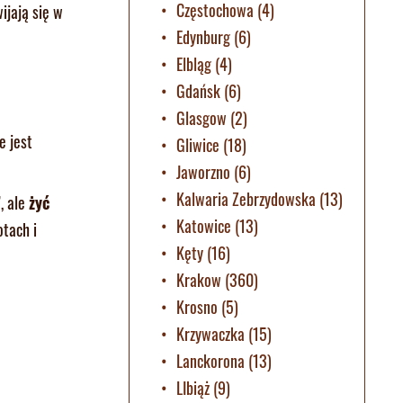
Częstochowa
(4)
ijają się w
Edynburg
(6)
Elbląg
(4)
Gdańsk
(6)
Glasgow
(2)
e jest
Gliwice
(18)
Jaworzno
(6)
Kalwaria Zebrzydowska
(13)
, ale
żyć
Katowice
(13)
otach i
Kęty
(16)
Krakow
(360)
Krosno
(5)
Krzywaczka
(15)
Lanckorona
(13)
LIbiąż
(9)