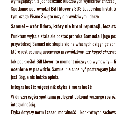
wymagających, a jednocześnie kluczowych wymiarów chrześc
Spotkanie poprowadził
Bill Moyer
z SOS Leadership Institute
tym, czego Pismo Święte uczy o prawdziwym liderze
Samuel – wzór lidera, który nie broni reputacji, lecz s
Punktem wyjścia stała się postać proroka
Samuela
i jego po
przywódczej Samuel nie skupia się na własnych osiągnięciach 
które jest esencją uczciwego przywództwa:
czy kogoś skrzywd
Jak podkreślał Bill Moyer, to moment niezwykle wymowny –
l
ocenione w prawdzie
. Samuel nie chce być postrzegany jak
jest Bóg, a nie ludzka opinia.
Integralność: więcej niż etyka i moralność
W dalszej części spotkania prelegent dokonał ważnego rozróż
integralnością.
Etyka dotyczy norm i zasad, moralność – konkretnych zachow