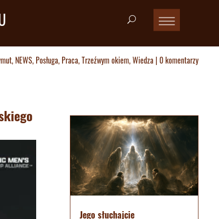
U
ymut
,
NEWS
,
Posługa
,
Praca
,
Trzeźwym okiem
,
Wiedza
|
0 komentarzy
ęskiego
Jego słuchajcie