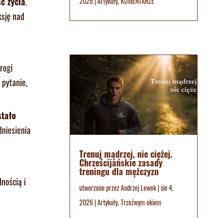
ć życia
.
2026
|
Artykuły
,
KOMENTARZE
ksję nad
rogi
 pytanie,
stało
dniesienia
Trenuj mądrzej, nie ciężej.
Chrześcijańskie zasady
treningu dla mężczyzn
nością i
utworzone przez
Andrzej Lewek
|
sie 4,
2026
|
Artykuły
,
Trzeźwym okiem