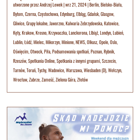
utworzone przez
Andrzej Lewek
|
wrz 21, 2024
|
Berlin
,
Bielsko-Biała
,
Bytom
,
Czerna
,
Częstochowa
,
Edynburg
,
Elbląg
,
Gdańsk
,
Glasgow
,
Gliwice
,
Grupy lokalne
,
Jaworzno
,
Kalwaria Zebrzydowska
,
Katowice
,
Kęty
,
Krakow
,
Krosno
,
Krzywaczka
,
Lanckorona
,
LIbiąż
,
Londyn
,
Lubień
,
Lublin
,
Łódź
,
Mielec
,
Mikorzyn
,
Minione
,
NEWS
,
Olkusz
,
Opole
,
Oslo
,
Oświęcim
,
Otwock
,
Piła
,
Podsumowania spotkań
,
Poznan
,
Rybnik
,
Rzeszów
,
Spotkania Online
,
Spotkania z innymi grupami
,
Szczecin
,
Tarnów
,
Toruń
,
Tychy
,
Wadowice
,
Warszawa
,
Wiesbaden (D)
,
Wołczyn
,
Wrocław
,
Zabrze
,
Zamość
,
Zielona Góra
,
Złotów