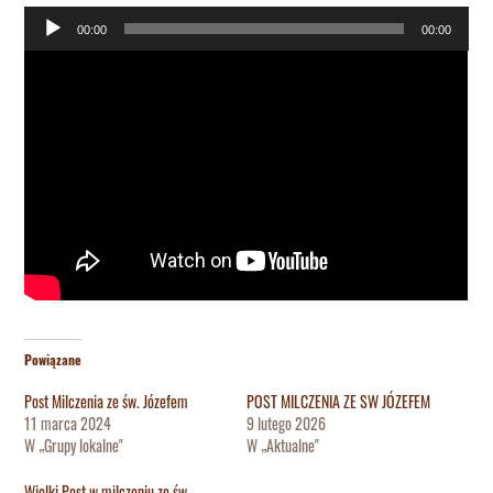
Odtwarzacz
00:00
00:00
plików
dźwiękowych
Powiązane
Post Milczenia ze św. Józefem
POST MILCZENIA ZE SW JÓZEFEM
11 marca 2024
9 lutego 2026
W „Grupy lokalne"
W „Aktualne"
Wielki Post w milczeniu ze św.