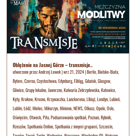
Oblężenie na Jasnej Górze – transmisje..
utworzone przez
Andrzej Lewek
|
wrz 21, 2024
|
Berlin
,
Bielsko-Biała
,
Bytom
,
Czerna
,
Częstochowa
,
Edynburg
,
Elbląg
,
Gdańsk
,
Glasgow
,
Gliwice
,
Grupy lokalne
,
Jaworzno
,
Kalwaria Zebrzydowska
,
Katowice
,
Kęty
,
Krakow
,
Krosno
,
Krzywaczka
,
Lanckorona
,
LIbiąż
,
Londyn
,
Lubień
,
Lublin
,
Łódź
,
Mielec
,
Mikorzyn
,
Minione
,
NEWS
,
Olkusz
,
Opole
,
Oslo
,
Oświęcim
,
Otwock
,
Piła
,
Podsumowania spotkań
,
Poznan
,
Rybnik
,
Rzeszów
,
Spotkania Online
,
Spotkania z innymi grupami
,
Szczecin
,
Tarnów
,
Toruń
,
Tychy
,
Wadowice
,
Warszawa
,
Wiesbaden (D)
,
Wołczyn
,