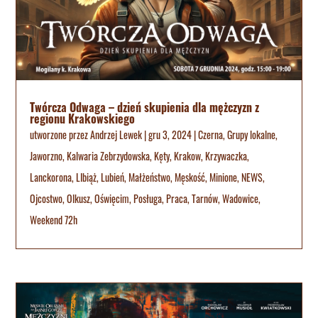
Twórcza Odwaga – dzień skupienia dla mężczyzn z
regionu Krakowskiego
utworzone przez
Andrzej Lewek
|
gru 3, 2024
|
Czerna
,
Grupy lokalne
,
Jaworzno
,
Kalwaria Zebrzydowska
,
Kęty
,
Krakow
,
Krzywaczka
,
Lanckorona
,
LIbiąż
,
Lubień
,
Małżeństwo
,
Męskość
,
Minione
,
NEWS
,
Ojcostwo
,
Olkusz
,
Oświęcim
,
Posługa
,
Praca
,
Tarnów
,
Wadowice
,
Weekend 72h