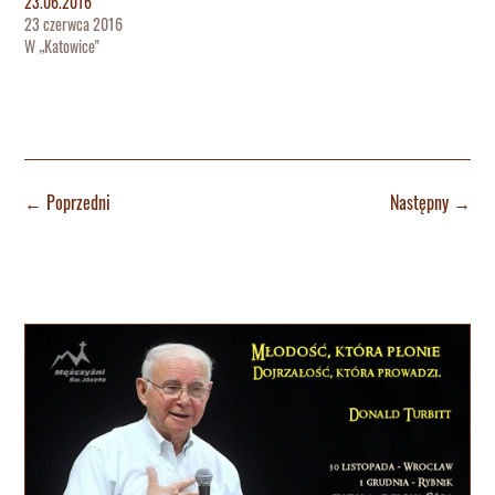
23.06.2016
23 czerwca 2016
W „Katowice"
←
Poprzedni
Następny
→