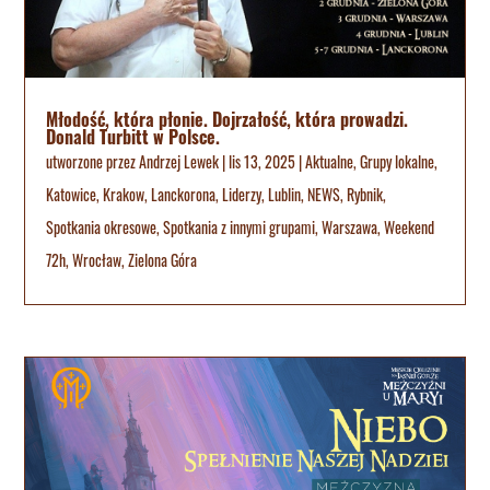
Młodość, która płonie. Dojrzałość, która prowadzi.
Donald Turbitt w Polsce.
utworzone przez
Andrzej Lewek
|
lis 13, 2025
|
Aktualne
,
Grupy lokalne
,
Katowice
,
Krakow
,
Lanckorona
,
Liderzy
,
Lublin
,
NEWS
,
Rybnik
,
Spotkania okresowe
,
Spotkania z innymi grupami
,
Warszawa
,
Weekend
72h
,
Wrocław
,
Zielona Góra