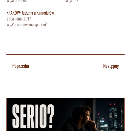
W „Warszawa"
W „Info2"
KRAKÓW: Jutrznia u Kamedułów
26 grudnia 2017
W „Podsumowania spotkań"
←
Poprzedni
Następny
→