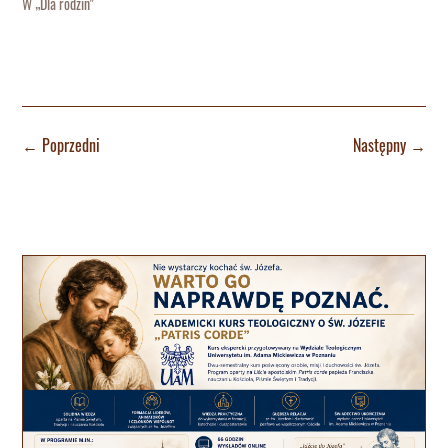
W „Dla rodzin"
←
Poprzedni
Następny
→