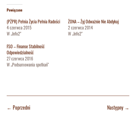
Powiązane
(PŻPR) Pełnia Życia Pełnia Radości
ŻONA – Żyj Odważnie Nie Abdykuj
4 czerwca 2015
2 czerwca 2014
W „Info2"
W „Info2"
FSO – Finanse Stabilność
Odpowiedzialność
27 czerwca 2016
W „Podsumowania spotkań"
←
Poprzedni
Następny
→