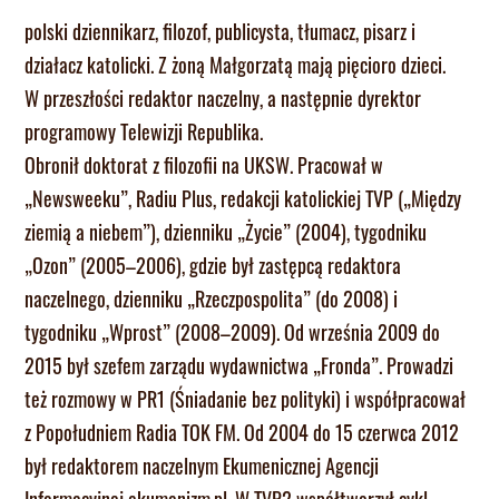
polski dziennikarz, filozof, publicysta, tłumacz, pisarz i
działacz katolicki. Z żoną Małgorzatą mają pięcioro dzieci.
W przeszłości redaktor naczelny, a następnie dyrektor
programowy Telewizji Republika.
Obronił doktorat z filozofii na UKSW. Pracował w
„Newsweeku”, Radiu Plus, redakcji katolickiej TVP („Między
ziemią a niebem”), dzienniku „Życie” (2004), tygodniku
„Ozon” (2005–2006), gdzie był zastępcą redaktora
naczelnego, dzienniku „Rzeczpospolita” (do 2008) i
tygodniku „Wprost” (2008–2009). Od września 2009 do
2015 był szefem zarządu wydawnictwa „Fronda”. Prowadzi
też rozmowy w PR1 (Śniadanie bez polityki) i współpracował
z Popołudniem Radia TOK FM. Od 2004 do 15 czerwca 2012
był redaktorem naczelnym Ekumenicznej Agencji