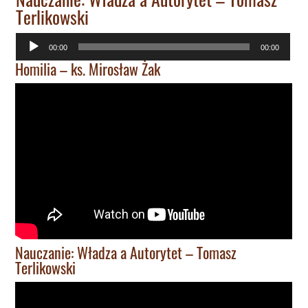
Terlikowski
Odtwarzacz
00:00
00:00
plików
Homilia – ks. Mirosław Żak
dźwiękowych
Nauczanie: Władza a Autorytet – Tomasz
Terlikowski