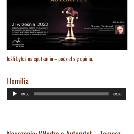
Jeśli byłeś na spotkaniu – podziel się opinią.
Homilia
Odtwarzacz
00:00
00:00
plików
dźwiękowych
Nauczanie: Władza a Autorytet – Tomasz