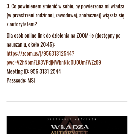
3. Co powinienem zmienić w sobie, by powierzona mi władza
(w przestrzeni rodzinnej, zawodowej, społecznej) wiązała się
z autorytetem?
Dla osób online link do dzielenia na ZOOM-ie (dostępny po
nauczaniu, około 20:45):
https://zoom.us/j/95631312544?
pwd=V2hNbmFLK3VPdjNWbnNJd0U0UmFWZz09
Meeting ID: 956 3131 2544
Passcode: MSJ