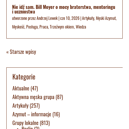
Nie idź sam. Bill Moyer o mocy braterstwa, mentoringu
i uczniostwa
utworzone przez
Andrzej Lewek
|
cze 10, 2026
|
Artykuły
,
Męski Azymut
,
Męskość
,
Posługa
,
Praca
,
Trzeźwym okiem
,
Wiedza
« Starsze wpisy
Kategorie
Aktualne
(47)
Aktywna męska grupa
(87)
Artykuły
(257)
Azymut – informacje
(16)
Grupy lokalne
(813)
Berlin
(2)