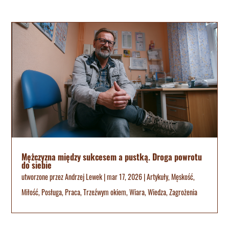
Mężczyzna między sukcesem a pustką. Droga powrotu
do siebie
utworzone przez
Andrzej Lewek
|
mar 17, 2026
|
Artykuły
,
Męskość
,
Miłość
,
Posługa
,
Praca
,
Trzeźwym okiem
,
Wiara
,
Wiedza
,
Zagrożenia