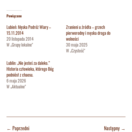
Powiązane
Lubień: Męska Podróż Wiary –
Zranieni u źródła – grzech
15.11.2014
pierworodny i męska droga do
20 listopada 2014
wolności
W „Grupy lokalne"
30 maja 2025
W „Czystość"
Lublin: „Nie jesteś za daleko.”
Historia człowieka, którego Bóg
podniósł z chaosu.
6 maja 2026
W „Aktualne"
←
Poprzedni
Następny
→