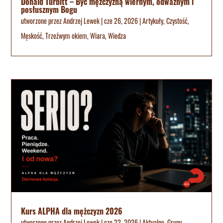
Donald Turbitt – Być mężczyzną wiernym, odważnym i
posłusznym Bogu
utworzone przez
Andrzej Lewek
|
cze 26, 2026
|
Artykuły
,
Czystość
,
Męskość
,
Trzeźwym okiem
,
Wiara
,
Wiedza
Kurs ALPHA dla mężczyzn 2026
utworzone przez
Andrzej Lewek
|
cze 22, 2026
|
Aktualne
,
Grupy