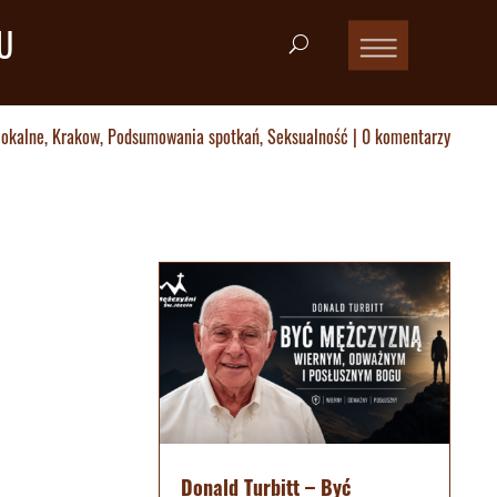
U
lokalne
,
Krakow
,
Podsumowania spotkań
,
Seksualność
|
0 komentarzy
Donald Turbitt – Być