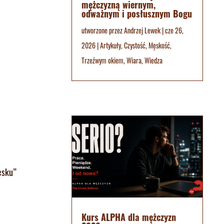
mężczyzną wiernym,
odważnym i posłusznym Bogu
utworzone przez
Andrzej Lewek
|
cze 26,
2026
|
Artykuły
,
Czystość
,
Męskość
,
Trzeźwym okiem
,
Wiara
,
Wiedza
ęsku”
Kurs ALPHA dla mężczyzn