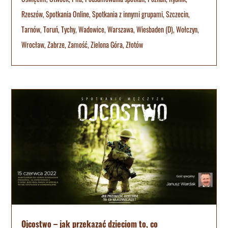
Rzeszów
,
Spotkania Online
,
Spotkania z innymi grupami
,
Szczecin
,
Tarnów
,
Toruń
,
Tychy
,
Wadowice
,
Warszawa
,
Wiesbaden (D)
,
Wołczyn
,
Wrocław
,
Zabrze
,
Zamość
,
Zielona Góra
,
Złotów
Ojcostwo – jak przekazać dzieciom to, co