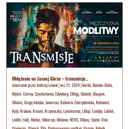
Oblężenie na Jasnej Górze – transmisje..
utworzone przez
Andrzej Lewek
|
wrz 21, 2024
|
Berlin
,
Bielsko-Biała
,
Bytom
,
Czerna
,
Częstochowa
,
Edynburg
,
Elbląg
,
Gdańsk
,
Glasgow
,
Gliwice
,
Grupy lokalne
,
Jaworzno
,
Kalwaria Zebrzydowska
,
Katowice
,
Kęty
,
Krakow
,
Krosno
,
Krzywaczka
,
Lanckorona
,
LIbiąż
,
Londyn
,
Lubień
,
Lublin
,
Łódź
,
Mielec
,
Mikorzyn
,
Minione
,
NEWS
,
Olkusz
,
Opole
,
Oslo
,
Oświęcim
,
Otwock
,
Piła
,
Podsumowania spotkań
,
Poznan
,
Rybnik
,