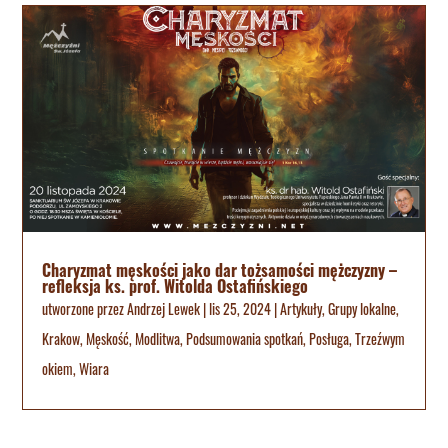
Charyzmat męskości jako dar tożsamości mężczyzny –
refleksja ks. prof. Witolda Ostafińskiego
utworzone przez
Andrzej Lewek
|
lis 25, 2024
|
Artykuły
,
Grupy lokalne
,
Krakow
,
Męskość
,
Modlitwa
,
Podsumowania spotkań
,
Posługa
,
Trzeźwym
okiem
,
Wiara