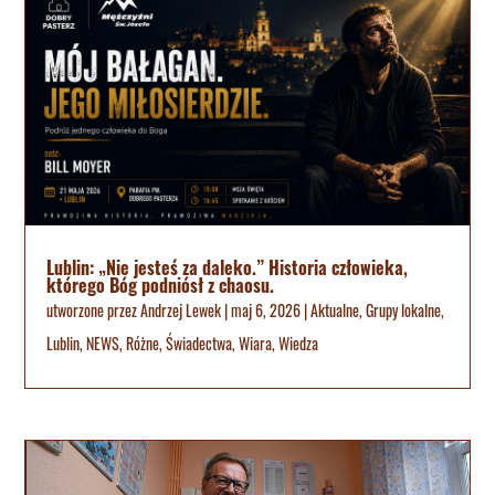
Lublin: „Nie jesteś za daleko.” Historia człowieka,
którego Bóg podniósł z chaosu.
utworzone przez
Andrzej Lewek
|
maj 6, 2026
|
Aktualne
,
Grupy lokalne
,
Lublin
,
NEWS
,
Różne
,
Świadectwa
,
Wiara
,
Wiedza