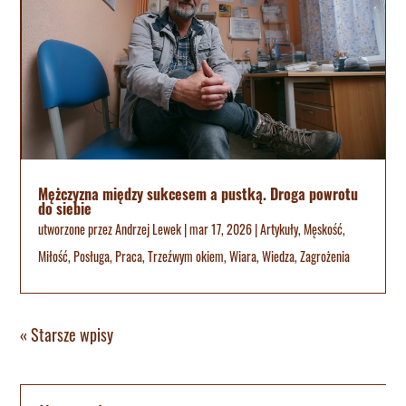
Mężczyzna między sukcesem a pustką. Droga powrotu
do siebie
utworzone przez
Andrzej Lewek
|
mar 17, 2026
|
Artykuły
,
Męskość
,
Miłość
,
Posługa
,
Praca
,
Trzeźwym okiem
,
Wiara
,
Wiedza
,
Zagrożenia
« Starsze wpisy