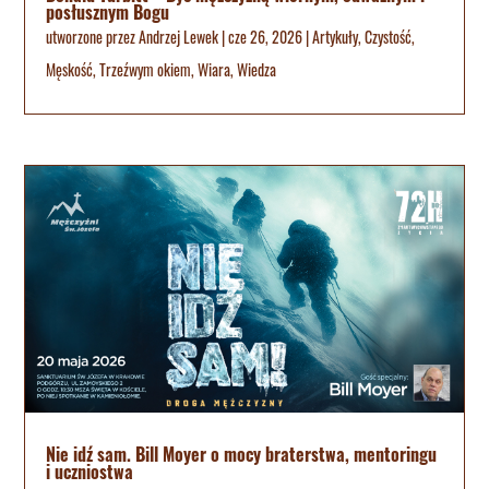
posłusznym Bogu
utworzone przez
Andrzej Lewek
|
cze 26, 2026
|
Artykuły
,
Czystość
,
Męskość
,
Trzeźwym okiem
,
Wiara
,
Wiedza
Nie idź sam. Bill Moyer o mocy braterstwa, mentoringu
i uczniostwa