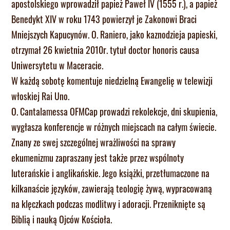
apostolskiego wprowadził papież Paweł IV (1555 r.), a papież
Benedykt XIV w roku 1743 powierzył je Zakonowi Braci
Mniejszych Kapucynów. O. Raniero, jako kaznodzieja papieski,
otrzymał 26 kwietnia 2010r. tytuł doctor honoris causa
Uniwersytetu w Maceracie.
W każdą sobotę komentuje niedzielną Ewangelię w telewizji
włoskiej Rai Uno.
O. Cantalamessa OFMCap prowadzi rekolekcje, dni skupienia,
wygłasza konferencje w różnych miejscach na całym świecie.
Znany ze swej szczególnej wrażliwości na sprawy
ekumenizmu zapraszany jest także przez wspólnoty
luterańskie i anglikańskie. Jego książki, przetłumaczone na
kilkanaście języków, zawierają teologię żywą, wypracowaną
na klęczkach podczas modlitwy i adoracji. Przeniknięte są
Biblią i nauką Ojców Kościoła.