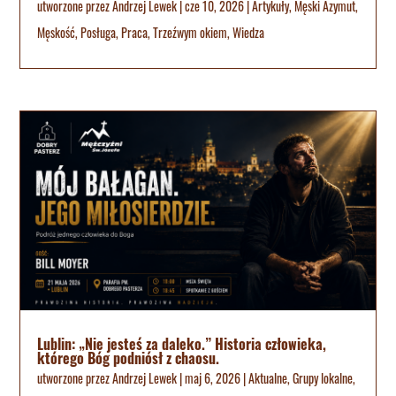
utworzone przez
Andrzej Lewek
|
cze 10, 2026
|
Artykuły
,
Męski Azymut
,
Męskość
,
Posługa
,
Praca
,
Trzeźwym okiem
,
Wiedza
Lublin: „Nie jesteś za daleko.” Historia człowieka,
którego Bóg podniósł z chaosu.
utworzone przez
Andrzej Lewek
|
maj 6, 2026
|
Aktualne
,
Grupy lokalne
,