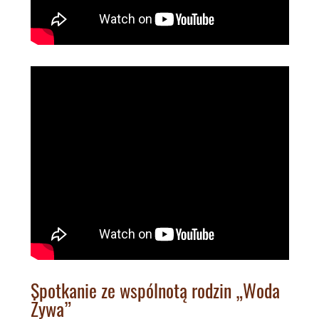
Spotkanie ze wspólnotą rodzin „Woda
Żywa”