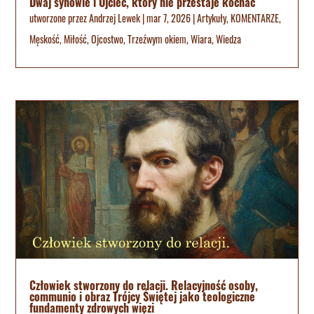
Dwaj synowie i Ojciec, który nie przestaje kochać
utworzone przez
Andrzej Lewek
|
mar 7, 2026
|
Artykuły
,
KOMENTARZE
,
Męskość
,
Miłość
,
Ojcostwo
,
Trzeźwym okiem
,
Wiara
,
Wiedza
Człowiek stworzony do relacji. Relacyjność osoby,
communio i obraz Trójcy Świętej jako teologiczne
fundamenty zdrowych więzi