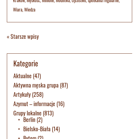
Krakow
,
Męskość
,
Minione
,
Modlitwa
,
Ojcostwo
,
spotkania regularne
,
Wiara
,
Wiedza
« Starsze wpisy
Kategorie
Aktualne
(47)
Aktywna męska grupa
(87)
Artykuły
(258)
Azymut – informacje
(16)
Grupy lokalne
(813)
Berlin
(2)
Bielsko-Biała
(14)
Bytom
(2)