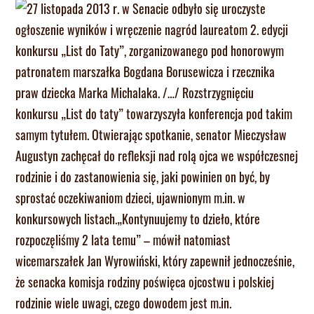
27 listopada 2013 r. w Senacie odbyło się uroczyste
ogłoszenie wyników i wręczenie nagród laureatom 2. edycji
konkursu „List do Taty”, zorganizowanego pod honorowym
patronatem marszałka Bogdana Borusewicza i rzecznika
praw dziecka Marka Michalaka. /…/ Rozstrzygnięciu
konkursu „List do taty” towarzyszyła konferencja pod takim
samym tytułem. Otwierając spotkanie, senator Mieczysław
Augustyn zachęcał do refleksji nad rolą ojca we współczesnej
rodzinie i do zastanowienia się, jaki powinien on być, by
sprostać oczekiwaniom dzieci, ujawnionym m.in. w
konkursowych listach.„Kontynuujemy to dzieło, które
rozpoczęliśmy 2 lata temu” – mówił natomiast
wicemarszałek Jan Wyrowiński, który zapewnił jednocześnie,
że senacka komisja rodziny poświęca ojcostwu i polskiej
rodzinie wiele uwagi, czego dowodem jest m.in.