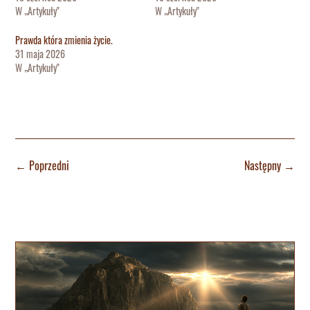
W „Artykuły"
W „Artykuły"
Prawda która zmienia życie.
31 maja 2026
W „Artykuły"
←
Poprzedni
Następny
→