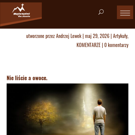
utworzone przez
Andrzej Lewek
|
maj 29, 2026
|
Artykuły
,
KOMENTARZE
|
0 komentarzy
Nie liście a owoce.