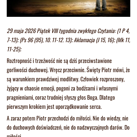
29 maja 2026 Piątek VIII tygodnia zwykłego Czytania: (1 P 4,
7-13); (Ps 96 (95), 10. 11-12. 13); Aklamacja (J 15, 16); (Mk 11,
11-25);
Roztropność i trzeźwość nie są dziś przeciwstawione
gorliwości duchowej. Wręcz przeciwnie. Święty Piotr mówi, że
są warunkiem prawdziwej modlitwy. Człowiek rozproszony,
żyjący w chaosie emocji, pogoni za bodźcami i własnymi
pragnieniami, coraz trudniej słyszy głos Boga. Dlatego
pierwszym krokiem jest uporządkowanie serca.
A zaraz potem Piotr przechodzi do miłości. Nie do wiedzy, nie
do duchowych doświadczeń, nie do nadzwyczajnych darów. Do
miłości.