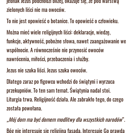
jednak Jezus podchodzi bliżej, okazuje się, że pod warstwą
zielonych liści nie ma owoców.
To nie jest opowieść o botanice. To opowieść o człowieku.
Można mieć wiele religijnych liści: deklaracje, wiedzę,
funkcje, aktywność, pobożne słowa, nawet zaangażowanie we
wspólnocie. A równocześnie nie przynosić owoców
nawrócenia, miłości, przebaczenia i służby.
Jezus nie szuka liści. Jezus szuka owoców.
Dlatego zaraz po figowcu wchodzi do świątyni i wyrzuca
przekupniów. To ten sam temat. Świątynia nadal stoi.
Liturgia trwa. Religijność działa. Ale zabrakło tego, do czego
została powołana.
„Mój dom ma być domem modlitwy dla wszystkich narodów
”.
Bóg nie interesuje się religijną fasadą. Interesuje Go prawda