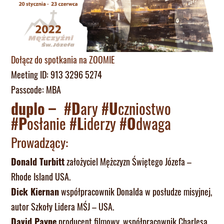
Dołącz do spotkania na ZOOMIE
Meeting ID: 913 3296 5274
Passcode: MBA
duplo –
#
D
ary #
U
czniostwo
#
P
osłanie #
L
iderzy #
O
dwaga
Prowadzący:
Donald Turbitt
założyciel Mężczyzn Świętego Józefa –
Rhode Island USA.
Dick Kiernan
współpracownik Donalda w posłudze misyjnej,
autor Szkoły Lidera MŚJ – USA.
David Payne
producent filmowy, współpracownik Charlesa