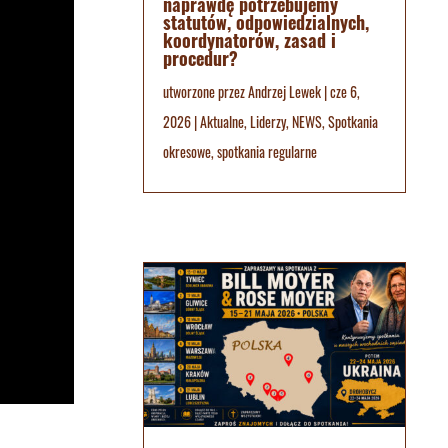
naprawdę potrzebujemy
statutów, odpowiedzialnych,
koordynatorów, zasad i
procedur?
utworzone przez
Andrzej Lewek
|
cze 6,
2026
|
Aktualne
,
Liderzy
,
NEWS
,
Spotkania
okresowe
,
spotkania regularne