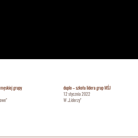
 męskiej grupy
duplo – szkoła lidera grup MŚJ
12 stycznia 2022
sowe"
W „Liderzy"