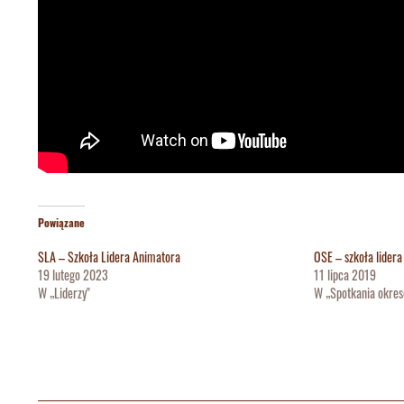
Powiązane
SLA – Szkoła Lidera Animatora
OSE – szkoła lidera
19 lutego 2023
11 lipca 2019
W „Liderzy"
W „Spotkania okre