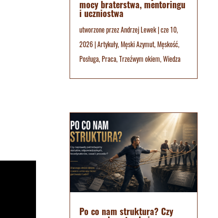
mocy braterstwa, mentoringu
i uczniostwa
utworzone przez
Andrzej Lewek
|
cze 10,
2026
|
Artykuły
,
Męski Azymut
,
Męskość
,
Posługa
,
Praca
,
Trzeźwym okiem
,
Wiedza
Po co nam struktura? Czy