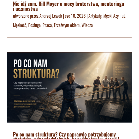
Nie idź sam. Bill Moyer o mocy braterstwa, mentoringu
i uczniostwa
utworzone przez
Andrzej Lewek
|
cze 10, 2026
|
Artykuły
,
Męski Azymut
,
Męskość
,
Posługa
,
Praca
,
Trzeźwym okiem
,
Wiedza
Po co nam struktura? Czy naprawdę potrzebujemy