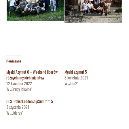
Powiązane
Męski Azymut 6 – Weekend liderów
Męski azymut 5
różnych męskich inicjatyw
3 kwietnia 2021
12 kwietnia 2022
W „Info2"
W „Grupy lokalne"
PLS-PolishLeadershipSummit-5
3 stycznia 2021
W „Liderzy"