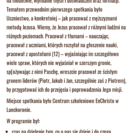
na modlitwie, wymianie myśli i doświadczeń oraz formacji.
Tematem przewodnim pierwszego spotkania było
Uczniostwo, a konkretniej – jak pracować z mężczyznami
metodą Jezusa. Wiemy, że Jezus pracował z różnymi ludźmi na
różnych poziomach. Pracował z tłumami – nauczając,
pracował z uczniami, których rozsyłał na głoszenie nauki,
pracował z apostołami (12) – wyjaśniając im szczegółowo
wiele spraw, których nie wyjaśniał w szerszym gronie,
sp[ożywając z nimi Paschę, wreszcie pracował ze ścisłym
gronem liderów (Piotr, Jakub i Jan, szczególnie zaś z Piotrem),
by przygotować ich do przejęcia i poprowadzenia Jego misji.
Miejsce spotkania było Centrum szkoleniowe EnChristo w
Lanckoronie.
W programie był:
czas na dzielenie tym, co u nas się dzieje i do czego