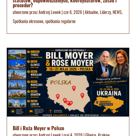
statutów, odpowiedzialnych, koordynatorów, zasad i
procedur?
utworzone przez
Andrzej Lewek
|
cze 6, 2026
|
Aktualne
,
Liderzy
,
NEWS
,
Spotkania okresowe
,
spotkania regularne
Bill i Roża Moyer w Polsce
utworzone przez
Andrzej Lewek
|
maj 4, 2026
|
Gliwice
,
Krakow
,