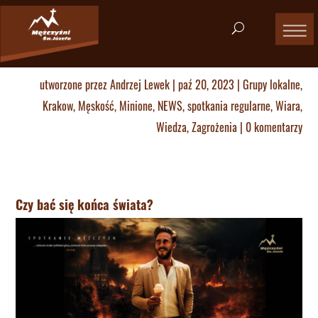
utworzone przez
Andrzej Lewek
|
paź 20, 2023
|
Grupy lokalne
,
Krakow
,
Męskość
,
Minione
,
NEWS
,
spotkania regularne
,
Wiara
,
Wiedza
,
Zagrożenia
|
0 komentarzy
Czy bać się końca świata?