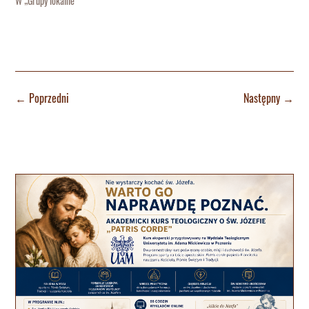
W „Grupy lokalne"
←
Poprzedni
Następny
→