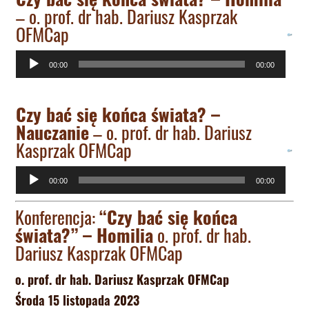
– o. prof. dr hab. Dariusz Kasprzak
OFMCap
Odtwarzacz
00:00
00:00
plików
dźwiękowych
Czy bać się końca świata? –
Nauczanie
– o. prof. dr hab. Dariusz
Kasprzak OFMCap
Odtwarzacz
00:00
00:00
plików
Konferencja:
“Czy bać się końca
dźwiękowych
świata?” – Homilia
o. prof. dr hab.
Dariusz Kasprzak OFMCap
o. prof. dr hab. Dariusz Kasprzak OFMCap
Środa 15 listopada 2023