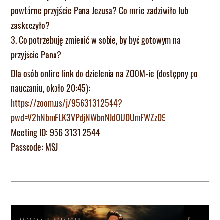
powtórne przyjście Pana Jezusa? Co mnie zadziwiło lub
zaskoczyło?
3. Co potrzebuję zmienić w sobie, by być gotowym na
przyjście Pana?
Dla osób online link do dzielenia na ZOOM-ie (dostępny po
nauczaniu, około 20:45):
https://zoom.us/j/95631312544?
pwd=V2hNbmFLK3VPdjNWbnNJd0U0UmFWZz09
Meeting ID: 956 3131 2544
Passcode: MSJ