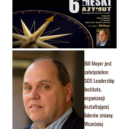
Bill Moyer jest
założycielem
SOS Leadership
Institute,
organizacji
kształtującej
liderów zmiany.
Wcześniej