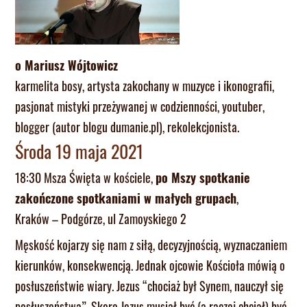
o Mariusz Wójtowicz
karmelita bosy, artysta zakochany w muzyce i ikonografii,
pasjonat mistyki przeżywanej w codzienności, youtuber,
blogger (autor blogu dumanie.pl), rekolekcjonista.
Środa 19 maja 2021
18:30 Msza Święta w kościele,
po Mszy spotkanie
zakończone spotkaniami w małych grupach
,
Kraków – Podgórze, ul Zamoyskiego 2
Męskość kojarzy się nam z siłą, decyzyjnością, wyznaczaniem
kierunków, konsekwencją. Jednak ojcowie Kościoła mówią o
posłuszeństwie wiary. Jezus “chociaż był Synem, nauczył się
posłuszeństwa”. Skoro Jezus musiał być (a raczej chciał) być