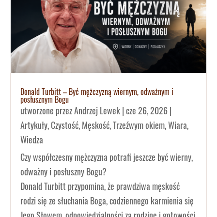
Donald Turbitt – Być mężczyzną wiernym, odważnym i
posłusznym Bogu
utworzone przez
Andrzej Lewek
|
cze 26, 2026
|
Artykuły
,
Czystość
,
Męskość
,
Trzeźwym okiem
,
Wiara
,
Wiedza
Czy współczesny mężczyzna potrafi jeszcze być wierny,
odważny i posłuszny Bogu?
Donald Turbitt przypomina, że prawdziwa męskość
rodzi się ze słuchania Boga, codziennego karmienia się
Jego Słowem, odpowiedzialności za rodzinę i gotowości